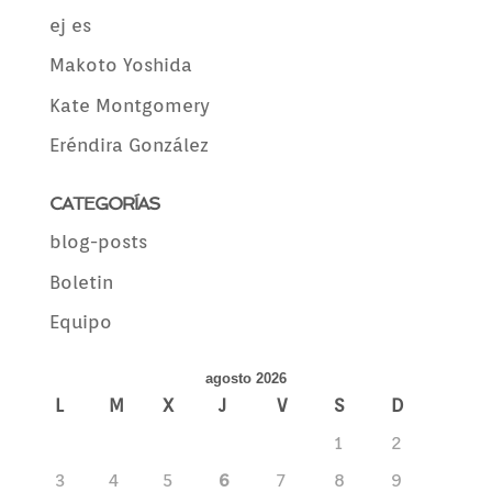
ej es
Makoto Yoshida
Kate Montgomery
Eréndira González
CATEGORÍAS
blog-posts
Boletin
Equipo
agosto 2026
L
M
X
J
V
S
D
1
2
3
4
5
6
7
8
9